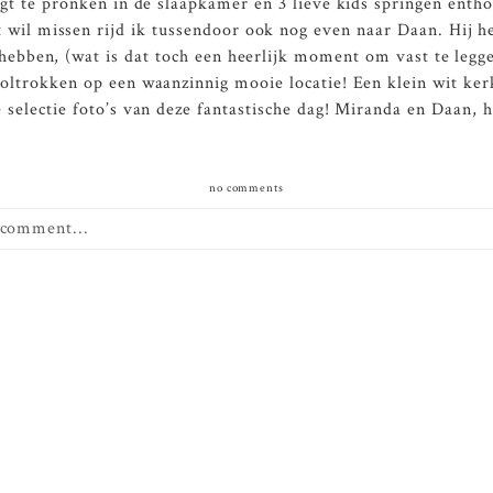
ngt te pronken in de slaapkamer en 3 lieve kids springen enth
l missen rijd ik tussendoor ook nog even naar Daan. Hij hee
ebben, (wat is dat toch een heerlijk moment om vast te legg
oltrokken op een waanzinnig mooie locatie! Een klein wit kerk
 selectie foto’s van deze fantastische dag! Miranda en Daan, 
no comments
 comment...